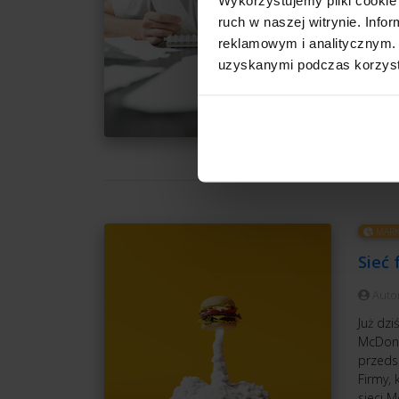
Auto
ruch w naszej witrynie. Inf
Przych
reklamowym i analitycznym. 
podnieś
uzyskanymi podczas korzysta
by nie
CZ
MARK
Sieć 
Auto
Już dzi
McDonal
przedsi
Firmy,
sieci 