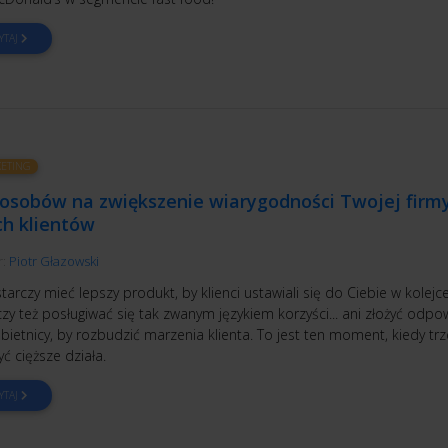
YTAJ
ETING
posobów na zwiększenie wiarygodności Twojej firm
ch klientów
r:
Piotr Głazowski
tarczy mieć lepszy produkt, by klienci ustawiali się do Ciebie w kolejce
zy też posługiwać się tak zwanym językiem korzyści... ani złożyć odpo
bietnicy, by rozbudzić marzenia klienta. To jest ten moment, kiedy tr
ć cięższe działa.
YTAJ