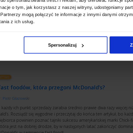
r:
Piotr Głazowski
ormacje o tym, jak korzystasz z naszej witryny, udostępniamy p
odzi taki moment w życiu przedsiębiorcy, kiedy czujesz, że po prostu 
Partnerzy mogą połączyć te informacje z innymi danymi otrzym
ć ceny, bo… inaczej biznes nie będzie się spinał. Tylko jak zrobić to 
nia z ich usług.
 doprowadzić do utraty klientów?
YTAJ
Spersonalizuj
Z
ETING
fast foodów, która przegoni McDonald’s?
r:
Piotr Głazowski
ś każdy ich punkt sprzedaży zarabia średnio prawie dwa razy więcej niż
d’s. Rozsiądź się wygodnie i przeczytaj do końca ten artykuł, bo każ
ębiorca powinien poznać tajniki sukcesu amerykańskiej marki Chick-fil
 która jest na dobrej drodze, by w następnych latać zakończyć domina
McDonald’s w segmencie fast food!