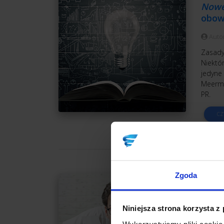
Nowe
obow
Auto
Zasady
Niektór
jedyne 
Meerma
PR.
CZ
Zgoda
MARK
Bezs
Jak w
Niniejsza strona korzysta z
Wykorzystujemy pliki cookie 