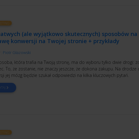
ETING
ełatwych (ale wyjątkowo skutecznych) sposobów na
wę konwersji na Twojej stronie + przykłady
r:
Piotr Głazowski
soba, która trafia na Twoją stronę, ma do wyboru tylko dwie drogi: z
ec. To, że zostanie, nie znaczy jeszcze, że dokona zakupu. Na drodze
sji jej mózg będzie szukał odpowiedzi na kilka kluczowych pytań.
YTAJ
ETING