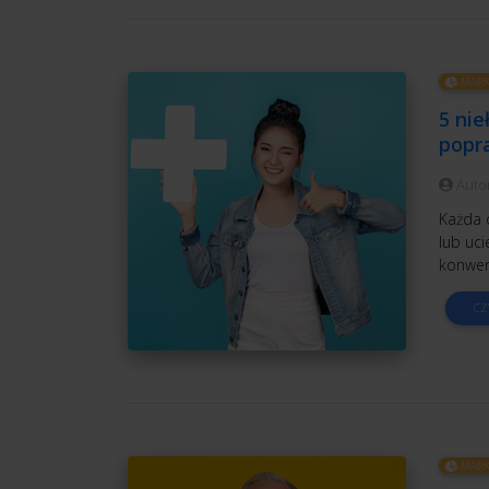
MARK
5 ni
popra
Auto
Każda o
lub uci
konwer
CZ
MARK