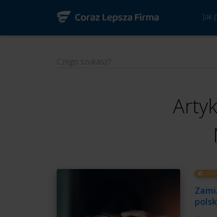
Jak
Czego szukasz?
Artyk
MARK
Zami
polsk