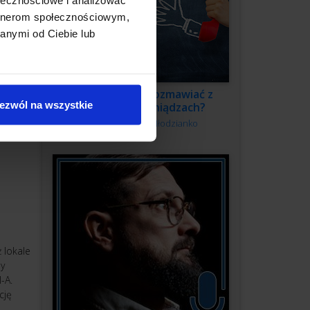
artnerom społecznościowym,
musisz
anymi od Ciebie lub
mądrze,
Jak swobodnie rozmawiać z
ezwól na wszystkie
klientem o pieniądzach?
Autor:
Kamila Młodzianko
 lokale
dy
-A.
cję