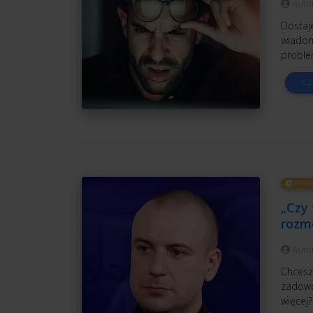
Auto
Dostaj
wiadomo
proble
CZ
MARK
„Czy 
rozm
Auto
Chcesz 
zadowo
więcej