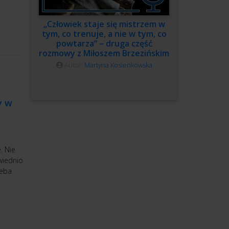
„Człowiek staje się mistrzem w
tym, co trenuje, a nie w tym, co
powtarza” – druga część
rozmowy z Miłoszem Brzezińskim
Autor:
Martyna Kosienkowska
y w
. Nie
wiednio
zeba