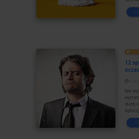
CZ
MARK
12 s
ocza
Auto
Nie wys
wystarc
dużej o
wytoczy
CZ