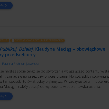
YTAJ
ETING
OBOWIĄZKOWE LEKTURY PRZEDSIĘBIORCY
 Publikuj. Działaj
, Klaudyna Maciąg – obowiązkowe
ry przedsiębiorcy
r:
Paulina Pietrzak-Jaworska
że myślisz sobie teraz, że do stworzenia wciągającego contentu wysta
l i trzymać się go przez cały proces pisania. No cóż, gdyby copywritin
 w ten sposób, to świat byłby piękniejszy. W rzeczywistości – i potwier
na Maciąg – należy zacząć od wyrobienia w sobie nawyku pisania.
YTAJ