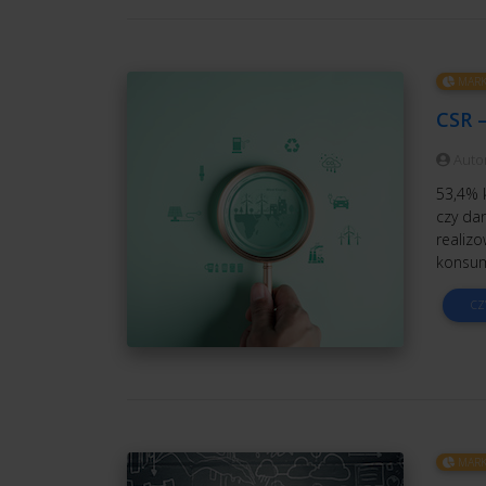
MARK
CSR 
Auto
53,4% 
czy da
realiz
konsum
CZ
MARK