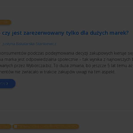
ETING
– czy jest zarezerwowany tylko dla dużych marek?
r:
Justyna Bakalarska-Stankiewicz
konsumentów podczas podejmowania decyzji zakupowych kieruje się
na marka jest odpowiedzialna społecznie – tak wynika z najnowszych
owanych przez Wyborcza.biz. To duża zmiana, bo jeszcze 5 lat temu a
entów nie zwracało w trakcie zakupów uwagi na ten aspekt.
YTAJ
ETING
OBOWIĄZKOWE LEKTURY PRZEDSIĘBIORCY