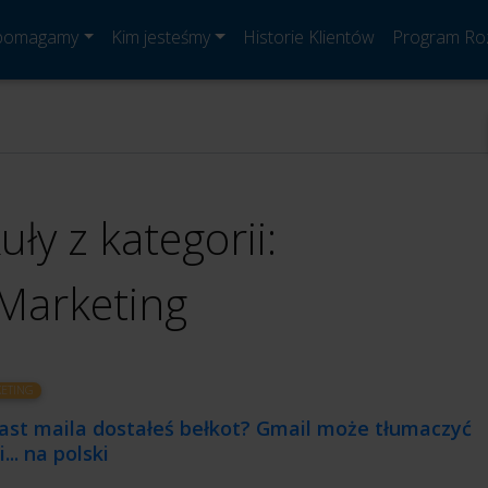
 pomagamy
Kim jesteśmy
Historie Klientów
Program Ro
uły z kategorii:
Marketing
ETING
ast maila dostałeś bełkot? Gmail może tłumaczyć
i... na polski