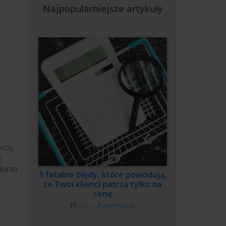
Najpopularniejsze artykuły
rczy
g
dza to
3 fatalne błędy, które powodują,
że Twoi klienci patrzą tylko na
cenę
Autor:
Paweł Królak