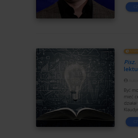
CZ
MARK
Pisz.
lektu
Auto
Być mo
mieć ce
działał
Klaudy
CZ