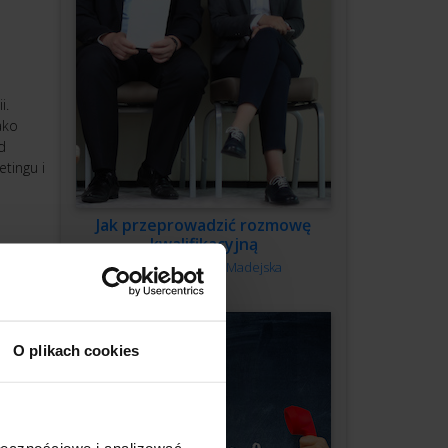
i.
ako
d
tingu i
Jak przeprowadzić rozmowę
kwalifikacyjną
Autor:
Monika Madejska
O plikach cookies
ów?
ołecznościowe i analizować