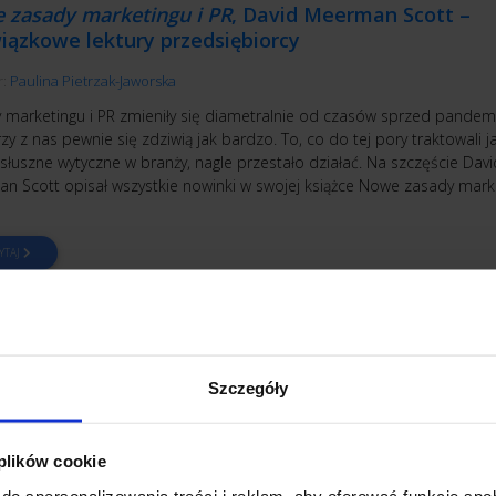
 zasady marketingu i PR
, David Meerman Scott –
iązkowe lektury przedsiębiorcy
r:
Paulina Pietrzak-Jaworska
 marketingu i PR zmieniły się diametralnie od czasów sprzed pandemi
zy z nas pewnie się zdziwią jak bardzo. To, co do tej pory traktowali j
słuszne wytyczne w branży, nagle przestało działać. Na szczęście Davi
n Scott opisał wszystkie nowinki w swojej książce Nowe zasady marke
YTAJ
Szczegóły
ETING
tresowe podnoszenie cen, czyli…
 6 krokach przygotować się na podwyżki dla klient
 plików cookie
do spersonalizowania treści i reklam, aby oferować funkcje sp