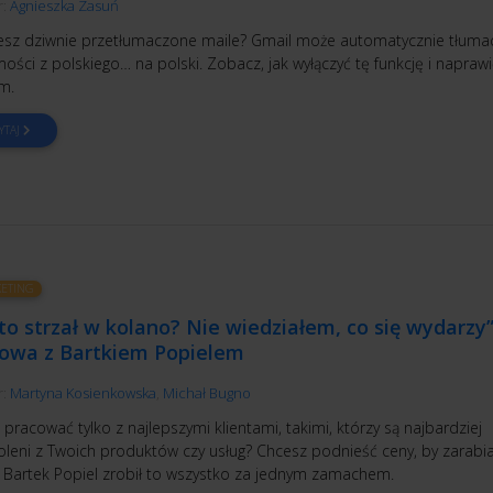
r:
Agnieszka Zasuń
esz dziwnie przetłumaczone maile? Gmail może automatycznie tłuma
ści z polskiego… na polski. Zobacz, jak wyłączyć tę funkcję i naprawi
m.
YTAJ
ETING
to strzał w kolano? Nie wiedziałem, co się wydarzy”
owa z Bartkiem Popielem
r:
Martyna Kosienkowska
,
Michał Bugno
pracować tylko z najlepszymi klientami, takimi, którzy są najbardziej
leni z Twoich produktów czy usług? Chcesz podnieść ceny, by zarabi
? Bartek Popiel zrobił to wszystko za jednym zamachem.