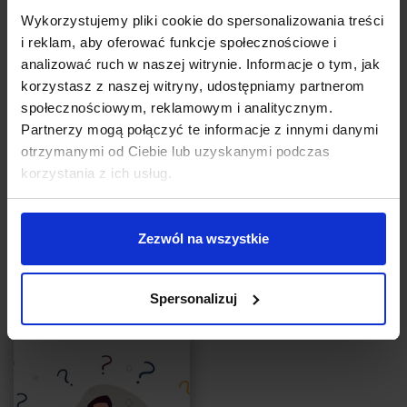
MARKETING
Wykorzystujemy pliki cookie do spersonalizowania treści
Dlaczego niektóre marki porywają tłumy?
i reklam, aby oferować funkcje społecznościowe i
Poznaj efekt sieciowy
analizować ruch w naszej witrynie. Informacje o tym, jak
korzystasz z naszej witryny, udostępniamy partnerom
Autor:
Katarzyna Trzonek
społecznościowym, reklamowym i analitycznym.
A gdyby tak klienci kupowali zawsze u Ciebie, niezależnie od
Partnerzy mogą połączyć te informacje z innymi danymi
tego, co robi konkurencja? Gdyby uważali, że wręcz nie wypada
otrzymanymi od Ciebie lub uzyskanymi podczas
pojawić się z produktem innej marki w towarzystwie albo
korzystania z ich usług.
przyznać się do skorzystania z usług innej firmy?
CZYTAJ
Zezwól na wszystkie
Spersonalizuj