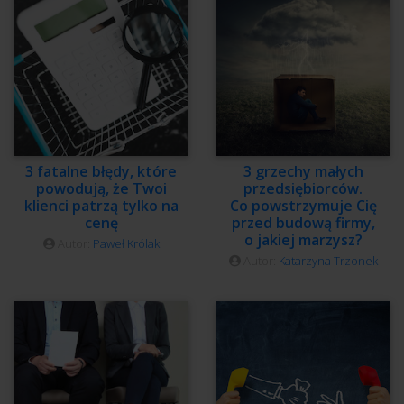
3 fatalne błędy, które
3 grzechy małych
powodują, że Twoi
przedsiębiorców.
klienci patrzą tylko na
Co powstrzymuje Cię
cenę
przed budową firmy,
o jakiej marzysz?
Autor:
Paweł Królak
Autor:
Katarzyna Trzonek