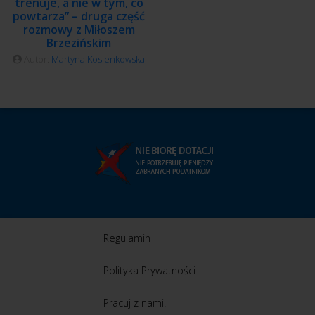
trenuje, a nie w tym, co
powtarza” – druga część
rozmowy z Miłoszem
Brzezińskim
Autor:
Martyna Kosienkowska
Regulamin
Polityka Prywatności
Pracuj z nami!