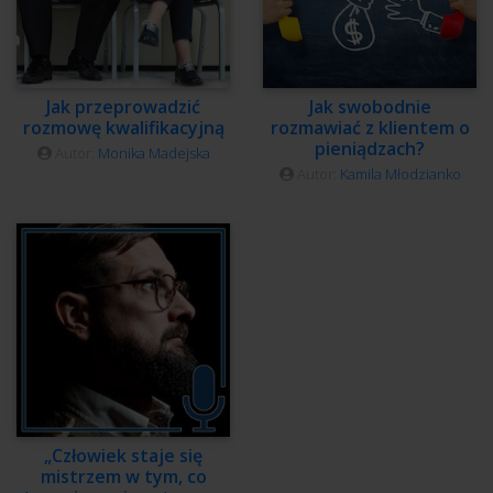
Jak przeprowadzić
Jak swobodnie
rozmowę kwalifikacyjną
rozmawiać z klientem o
pieniądzach?
Autor:
Monika Madejska
Autor:
Kamila Młodzianko
„Człowiek staje się
mistrzem w tym, co