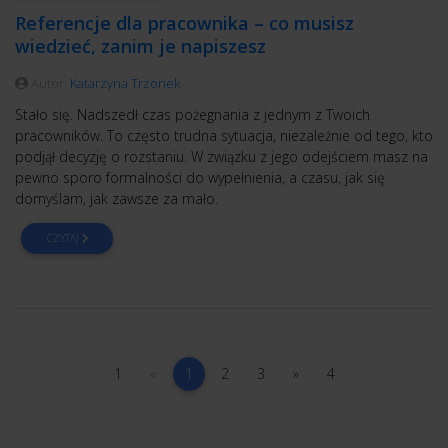
Referencje dla pracownika – co musisz
wiedzieć, zanim je napiszesz
Autor:
Katarzyna Trzonek
Stało się. Nadszedł czas pożegnania z jednym z Twoich
pracowników. To często trudna sytuacja, niezależnie od tego, kto
podjął decyzję o rozstaniu. W związku z jego odejściem masz na
pewno sporo formalności do wypełnienia, a czasu, jak się
domyślam, jak zawsze za mało.
CZYTAJ
1
poprzednia
(current)
2
3
następna
4
1
«
1
2
3
»
4