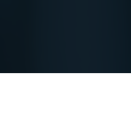
Jakiej firmy naprawdę pragnąłeś?
A jaką masz?