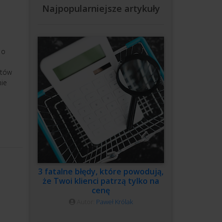
Najpopularniejsze artykuły
 o
atów
nie
3 fatalne błędy, które powodują,
że Twoi klienci patrzą tylko na
cenę
Autor:
Paweł Królak