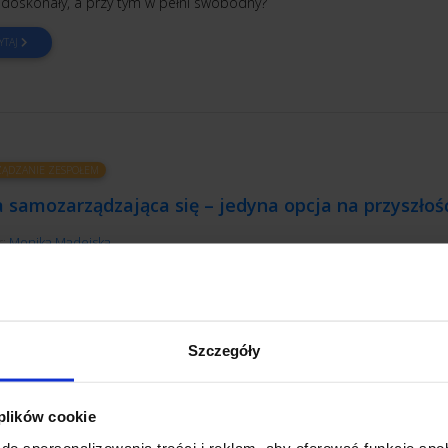
 doskonały, a przy tym w pełni swobodny?
YTAJ
ĄDZANIE ZESPOŁEM
 samozarządzająca się – jedyna opcja na przyszłoś
r:
Monika Madejska
 dnia poznaję właściciela składu budowlanego, który zatrudnia “złodzi
lnowali, czy pracownicy nie kradną... Podobno swój pozna swego. Drug
oznaję właściciela firmy, w której pracownicy mają bezpośredni dostę
 firmowych, a finanse firmy są w pełni jawne...
Szczegóły
YTAJ
 plików cookie
do spersonalizowania treści i reklam, aby oferować funkcje sp