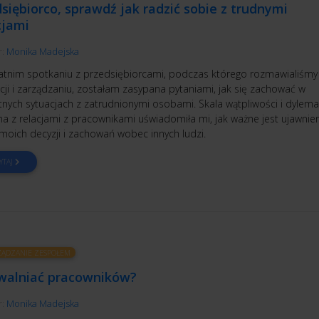
siębiorco, sprawdź jak radzić sobie z trudnymi
jami
r:
Monika Madejska
atnim spotkaniu z przedsiębiorcami, podczas którego rozmawialiśmy
cji i zarządzaniu, zostałam zasypana pytaniami, jak się zachować w
tnych sytuacjach z zatrudnionymi osobami. Skala wątpliwości i dylem
na z relacjami z pracownikami uświadomiła mi, jak ważne jest ujawnie
moich decyzji i zachowań wobec innych ludzi.
YTAJ
ĄDZANIE ZESPOŁEM
zwalniać pracowników?
r:
Monika Madejska