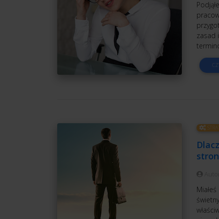
Podjął
pracow
przygo
zasad i
termin
CZ
STRA
Dlac
stro
Auto
Miałeś 
świetn
właści