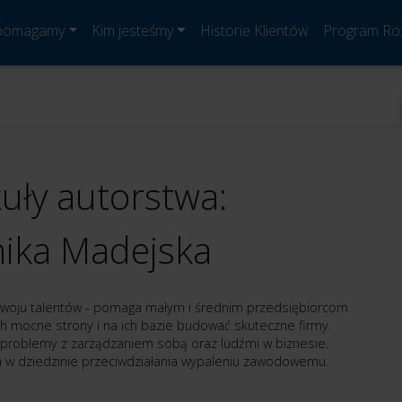
 pomagamy
Kim jesteśmy
Historie Klientów
Program Ro
kuły autorstwa:
ika Madejska
zwoju talentów - pomaga małym i średnim przedsiębiorcom
h mocne strony i na ich bazie budować skuteczne firmy.
 problemy z zarządzaniem sobą oraz ludźmi w biznesie.
ka w dziedzinie przeciwdziałania wypaleniu zawodowemu.