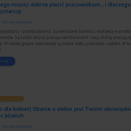
ego musisz dobrze płacić pracownikom... i dlaczego
wystarczy
r:
Monika Madejska
dsiębiorcy i przedsiębiorcy. Są właściciele biznesu i etatowcy w przeb
enów. Są ludzie, którzy pracują nad biznesem i tacy, którzy pracują 
e. W każdej grupie zawodowej są ludzie słabi, przeciętni i wybitni. W b
.
YTAJ
-LIFE BALANCE
o dla kobiet) Dbanie o siebie jest Twoim obowiązk
 bliskich
r:
Monika Madejska