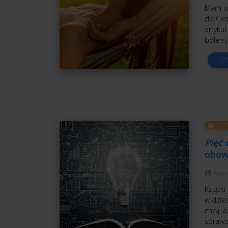
Mam oc
do Cie
artykuł
bólem
CZ
ZARZ
Pięć 
obow
Auto
Książki
w dzie
chcą, 
sprawd