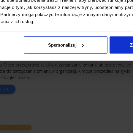
ormacje o tym, jak korzystasz z naszej witryny, udostępniamy p
Partnerzy mogą połączyć te informacje z innymi danymi otrzym
nia z ich usług.
ĄDZANIE ZESPOŁEM
zego pracownicy stawiają opór wobec zmian?
r:
Monika Madejska
Spersonalizuj
Z
ś wprowadzać zmiany w firmie. Wiesz, że są niezbędne dla jej rozwoju
nie je przemyślałeś, albo wdrażasz je dlatego, że zmusiła Cię do tego
ja. Może przeczytałeś książkę o zarządzaniu zmianą lub zastosowałeś
zia do zarządzania zmianą w organizacji. A może poszedłeś na żywioł 
zacząłeś działać.
YTAJ
ĄDZANIE ZESPOŁEM