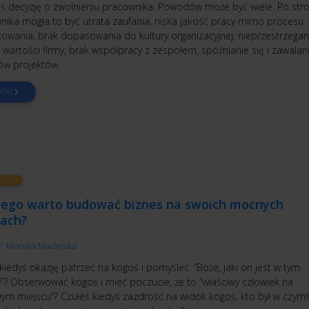
eś decyzję o zwolnieniu pracownika. Powodów może być wiele. Po stro
nika mogła to być utrata zaufania, niska jakość pracy mimo procesu
towania, brak dopasowania do kultury organizacyjnej, nieprzestrzegan
 wartości firmy, brak współpracy z zespołem, spóźnianie się i zawalan
ów projektów.
YTAJ
TEGIA
zego warto budować biznes na swoich mocnych
nach?
r:
Monika Madejska
kiedyś okazję patrzeć na kogoś i pomyśleć: “Boże, jaki on jest w tym
y”? Obserwować kogoś i mieć poczucie, że to “właściwy człowiek na
wym miejscu”? Czułeś kiedyś zazdrość na widok kogoś, kto był w czym