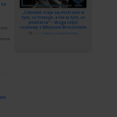
 to
„Człowiek staje się mistrzem w
tym, co trenuje, a nie w tym, co
powtarza” – druga część
rozmowy z Miłoszem Brzezińskim
raniu
Autor:
Martyna Kosienkowska
w
iznesie
iem