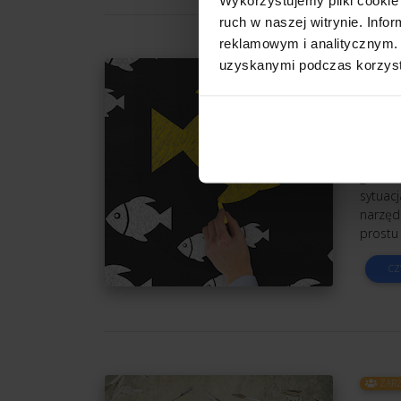
ruch w naszej witrynie. Inf
reklamowym i analitycznym. 
uzyskanymi podczas korzysta
ZARZ
Dlac
Auto
Zacząłe
gruntow
sytuac
narzęd
prostu 
CZ
ZARZ