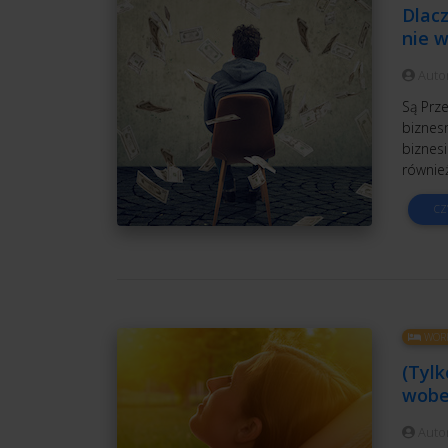
Dlacz
nie 
Auto
Są Prze
biznesm
biznesi
również
CZ
WORK
(Tylk
wobec
Auto