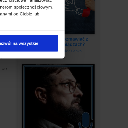
artnerom społecznościowym,
anymi od Ciebie lub
Jak swobodnie rozmawiać z
ezwól na wszystkie
klientem o pieniądzach?
 i
Autor:
Kamila Młodzianko
 jakaś
i po