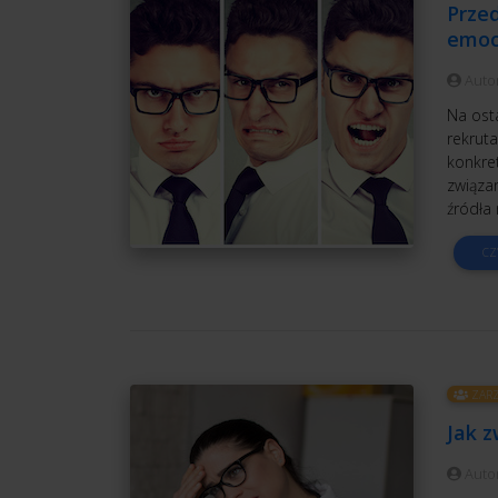
Przed
emoc
Auto
Na ost
rekruta
konkre
związa
źródła 
CZ
ZARZ
Jak 
Auto