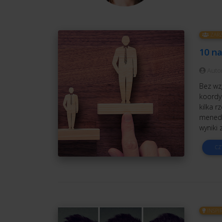
ZARZ
10 n
Auto
Bez wz
koordy
kilka r
menedż
wyniki 
CZ
INSPI