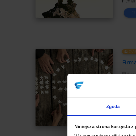
niemal
CZ
ZARZ
Firma
Auto
Jednego
aby pi
dnia p
subkont
Zgoda
CZ
Niniejsza strona korzysta z
Wykorzystujemy pliki cookie 