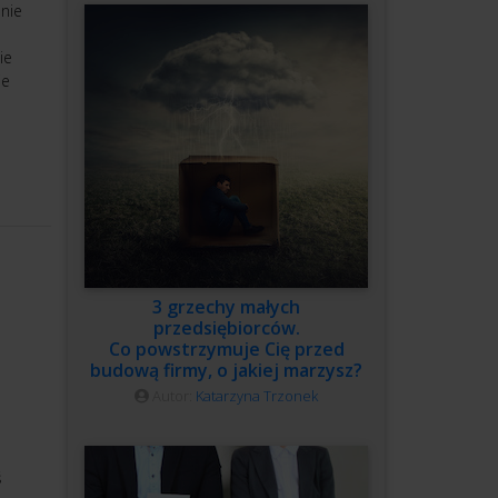
nie
ie
ie
3 grzechy małych
przedsiębiorców.
Co powstrzymuje Cię przed
budową firmy, o jakiej marzysz?
Autor:
Katarzyna Trzonek
ś