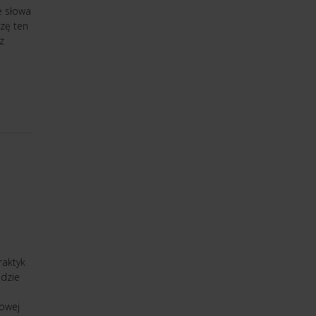
e słowa
zę ten
z
raktyk
udzie
łowej