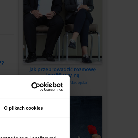
ć?
Jak przeprowadzić rozmowę
kwalifikacyjną
Autor:
Monika Madejska
ei”,
iego
p do
O plikach cookies
ołecznościowe i analizować