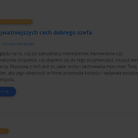
ĄDZANIE ZESPOŁEM
ajważniejszych cech dobrego szefa
r:
Monika Madejska
ględu na to, czy już zatrudniasz menedżerów, kierowników czy
natorów zespołów, czy dopiero się do tego przymierzasz, musisz wie
zeczy. Kluczową z nich jest to, jakie cechy i zachowania musi mieć Twój
er, aby jego obecność w firmie przynosiła korzyści i wpływała pozyty
zespołu.
YTAJ
RACJE