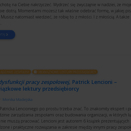
hotę na Ciebie nakrzyczeć. Wydrzeć się zwyczajnie w nadziei, że moj
bie dotrą. Momentami możesz tak właśnie odebrać formę, w jakiej pis
. Musisz natomiast wiedzieć, że robię to z miłości. I z miłością. A także 
…
YTAJ
ĄDZANIE ZESPOŁEM
OBOWIĄZKOWE LEKTURY PRZEDSIĘBIORCY
dysfunkcji pracy zespołowej
, Patrick Lencioni –
iązkowe lektury przedsiębiorcy
r:
Monika Madejska
 Patricka Lencioniego po prostu trzeba znać. To znakomity ekspert i p
dzinie zarządzania zespołami oraz budowania organizacji, w których l
a nie muszą pracować. Lencioni jest autorem 6 książek prezentujących
zone i praktyczne rozwiązania w zakresie między innymi pracy zespo