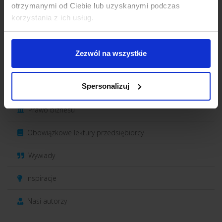
otrzymanymi od Ciebie lub uzyskanymi podczas
korzystania z ich usług.
Work-life balance
Zarządzanie zespołem
Zezwól na wszystkie
Rekrutacja
Spersonalizuj
Finanse
Prawo biznesu
Obowiązkowe lektury przedsiębiorcy
Wywiady
Inspiracje
Nasi autorzy