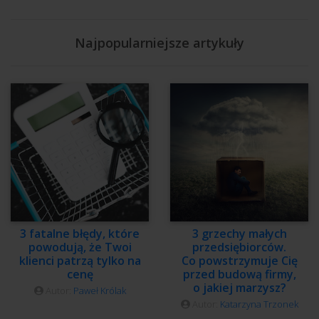
Najpopularniejsze artykuły
3 fatalne błędy, które
3 grzechy małych
powodują, że Twoi
przedsiębiorców.
klienci patrzą tylko na
Co powstrzymuje Cię
cenę
przed budową firmy,
o jakiej marzysz?
Autor:
Paweł Królak
Autor:
Katarzyna Trzonek