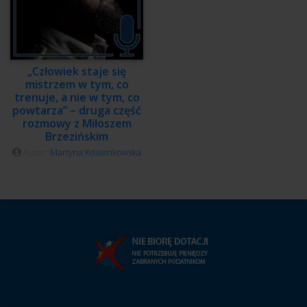
„Człowiek staje się
mistrzem w tym, co
trenuje, a nie w tym, co
powtarza” – druga część
rozmowy z Miłoszem
Brzezińskim
Autor:
Martyna Kosienkowska