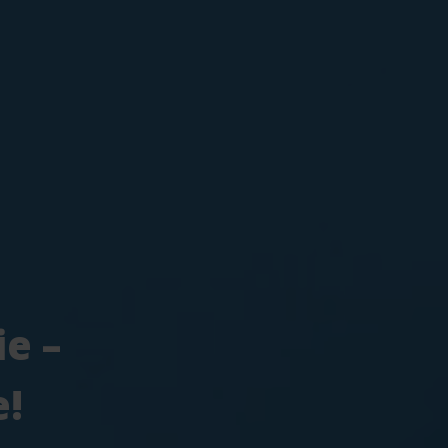
ie –
e!