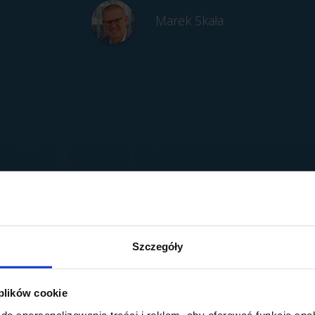
Marek Skała
Szczegóły
 plików cookie
do spersonalizowania treści i reklam, aby oferować funkcje sp