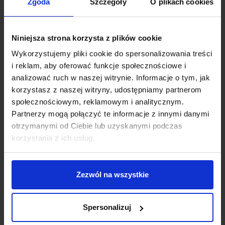
Zgoda
Szczegóły
O plikach cookies
Efektywność
Work-life balance
Niniejsza strona korzysta z plików cookie
Wykorzystujemy pliki cookie do spersonalizowania treści
Zarządzanie zespołem
i reklam, aby oferować funkcje społecznościowe i
analizować ruch w naszej witrynie. Informacje o tym, jak
Rekrutacja
korzystasz z naszej witryny, udostępniamy partnerom
społecznościowym, reklamowym i analitycznym.
Finanse
Partnerzy mogą połączyć te informacje z innymi danymi
otrzymanymi od Ciebie lub uzyskanymi podczas
Prawo biznesu
korzystania z ich usług.
Obowiązkowe lektury przedsiębiorcy
Wywiady
Zezwól na wszystkie
Inspiracje
Spersonalizuj
Nasi autorzy