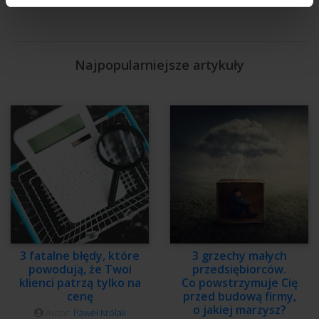
Najpopularniejsze artykuły
3 fatalne błędy, które
3 grzechy małych
powodują, że Twoi
przedsiębiorców.
klienci patrzą tylko na
Co powstrzymuje Cię
cenę
przed budową firmy,
o jakiej marzysz?
Autor:
Paweł Królak