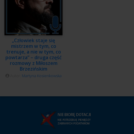
„Człowiek staje się
mistrzem w tym, co
trenuje, a nie w tym, co
powtarza” – druga część
rozmowy z Miłoszem
Brzezińskim
Autor:
Martyna Kosienkowska