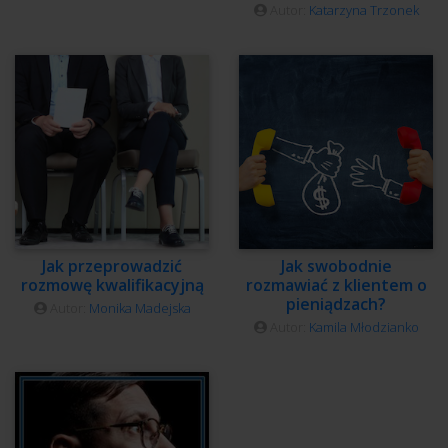
Autor:
Katarzyna Trzonek
Jak przeprowadzić
Jak swobodnie
rozmowę kwalifikacyjną
rozmawiać z klientem o
pieniądzach?
Autor:
Monika Madejska
Autor:
Kamila Młodzianko