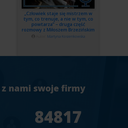
„Człowiek staje się mistrzem w
tym, co trenuje, a nie w tym, co
powtarza” – druga część
rozmowy z Miłoszem Brzezińskim
Autor:
Martyna Kosienkowska
 z nami swoje firmy
7
94241