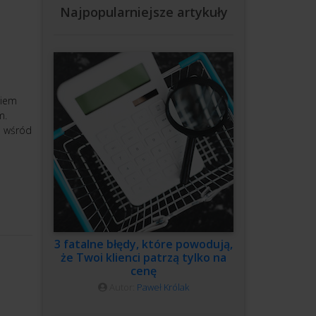
Najpopularniejsze artykuły
wiem
m.
e wśród
3 fatalne błędy, które powodują,
że Twoi klienci patrzą tylko na
cenę
Autor:
Paweł Królak