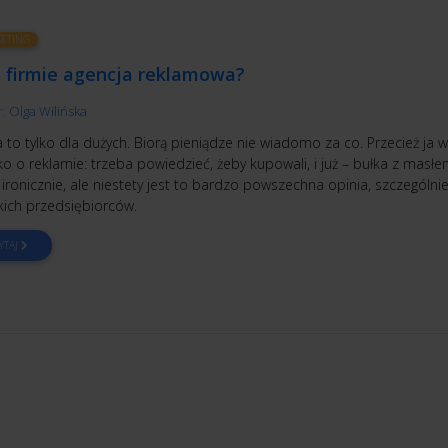
ETING
o firmie agencja reklamowa?
r:
Olga Wilińska
 to tylko dla dużych. Biorą pieniądze nie wiadomo za co. Przecież ja 
o o reklamie: trzeba powiedzieć, żeby kupowali, i już – bułka z masłe
ironicznie, ale niestety jest to bardzo powszechna opinia, szczególni
kich przedsiębiorców.
YTAJ