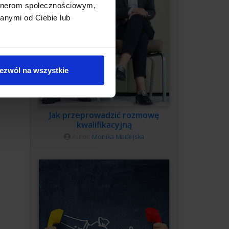
artnerom społecznościowym,
anymi od Ciebie lub
ezwól na wszystkie
Jak przeprowadzić rozmowę
kwalifikacyjną
Autor:
Monika Madejska