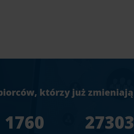
biorców, którzy już zmieniają
1956
3033