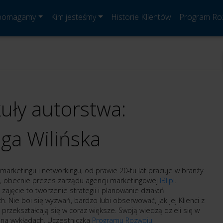
 pomagamy
Kim jesteśmy
Historie Klientów
Program Ro
kuły autorstwa:
ga Wilińska
marketingu i networkingu, od prawie 20-tu lat pracuje w branży
, obecnie prezes zarządu agencji marketingowej
IBI.pl
.
e zajęcie to tworzenie strategii i planowanie działań
. Nie boi się wyzwań, bardzo lubi obserwować, jak jej Klienci z
 przekształcają się w coraz większe. Swoją wiedzą dzieli się w
i na wykładach. Uczestniczka
Programu Rozwoju