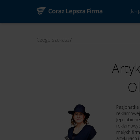
Jak
Czego szukasz?
Arty
Ol
Pasjonatka 
reklamowej
Jej ulubion
reklamowych
małych firm
artykułach 