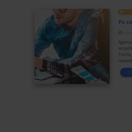
MARK
Po c
Auto
Agencja
wszystk
Trochę 
niewiel
CZ