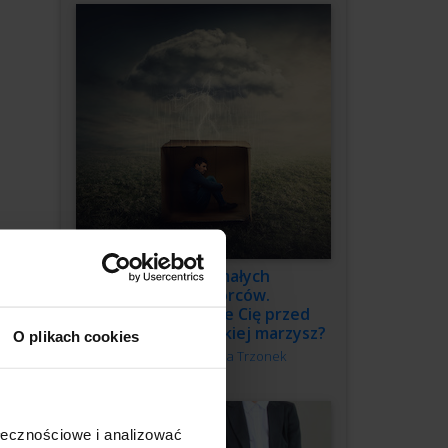
3 grzechy małych
przedsiębiorców.
Co powstrzymuje Cię przed
budową firmy, o jakiej marzysz?
O plikach cookies
Autor:
Katarzyna Trzonek
ołecznościowe i analizować