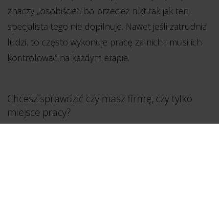
znaczy „osobiście”, bo przecież nikt tak jak ten
specjalista tego nie dopilnuje. Nawet jeśli zatrudnia
ludzi, to często wykonuje pracę za nich i musi ich
kontrolować na każdym etapie.
Chcesz sprawdzić czy masz firmę, czy tylko
miejsce pracy?
Jest bardzo prosty wyznacznik odpowiadający na
pytanie z tytułu tego artykułu. Odpowiedz
naprawdę szczerze: ile Twoja firma jest w stanie
przetrwać bez Ciebie?
Pracuję z wieloma przedsiębiorcami, dzięki temu