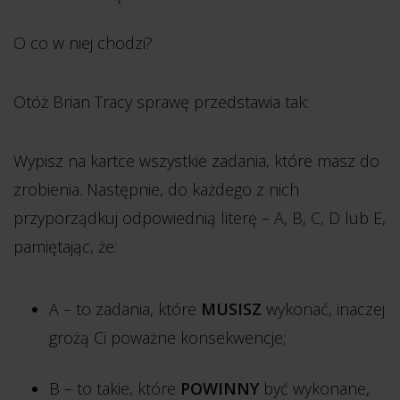
O co w niej chodzi?
Otóż Brian Tracy sprawę przedstawia tak:
Wypisz na kartce wszystkie zadania, które masz do
zrobienia. Następnie, do każdego z nich
przyporządkuj odpowiednią literę – A, B, C, D lub E,
pamiętając, że:
A – to zadania, które
MUSISZ
wykonać, inaczej
grożą Ci poważne konsekwencje;
B – to takie, które
POWINNY
być wykonane,