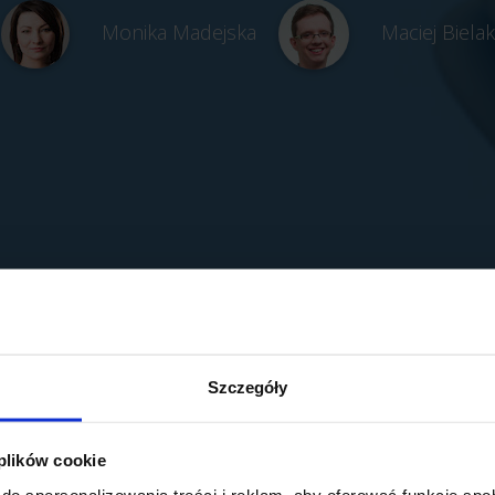
Monika Madejska
Maciej Bielak
Szczegóły
 plików cookie
do spersonalizowania treści i reklam, aby oferować funkcje sp