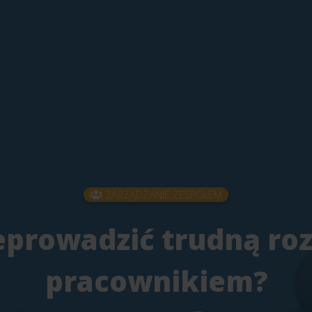
ZARZĄDZANIE ZESPOŁEM
eprowadzić trudną r
pracownikiem?