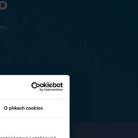
ZO
gno
O plikach cookies
ołecznościowe i analizować