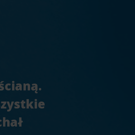
ścianą.
szystkie
chał