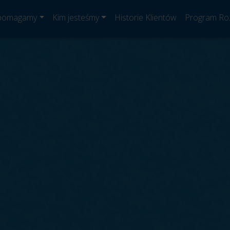
 pomagamy
Kim jesteśmy
Historie Klientów
Program Ro