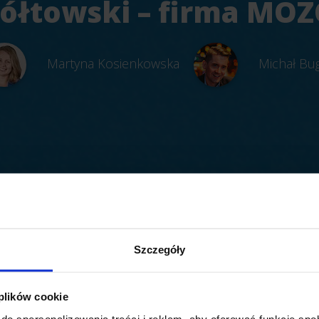
ółtowski – firma MO
Martyna Kosienkowska
Michał Bu
Szczegóły
 plików cookie
do spersonalizowania treści i reklam, aby oferować funkcje sp