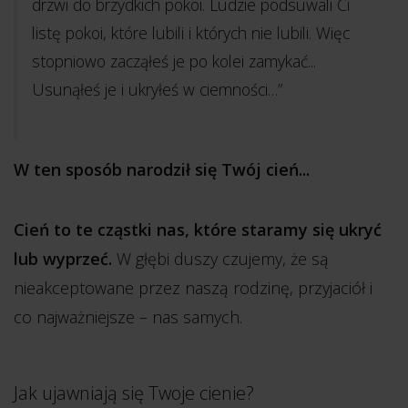
drzwi do brzydkich pokoi. Ludzie podsuwali Ci
listę pokoi, które lubili i których nie lubili. Więc
stopniowo zacząłeś je po kolei zamykać...
Usunąłeś je i ukryłeś w ciemności…”
W ten sposób narodził się Twój cień...
Cień to te cząstki nas, które staramy się ukryć
lub wyprzeć.
W głębi duszy czujemy, że są
nieakceptowane przez naszą rodzinę, przyjaciół i
co najważniejsze – nas samych.
Jak ujawniają się Twoje cienie?