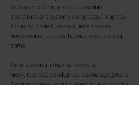
rozwiązań, obejmujących odpowiednio
skonstruowane systemy wynagrodzeń, nagrody,
konkursy, plakietki, odznaki i inne sposoby
honorowania najlepszych. Coraz więcej i więcej
ziarna.
Dane wskazują jednak na całkowitą
nieskuteczność paradygmatu dziobiącego gołębia.
Rezultaty tysięcy badań z całego świata dowodzą
jednego: nawet jeśli ludzie chętnie przyjmą
oferowane pieniądze i nagrody, to korelacja
między nimi a wydajnością w pracy będzie
ujemna. Innymi słowy, wszystkie te zewnętrzne
nagrody mają negatywny wpływ na poziom