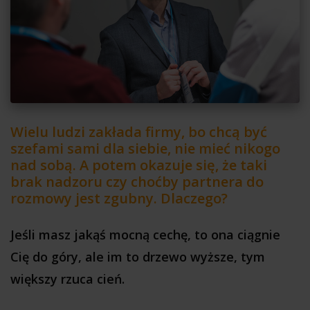
Wielu ludzi zakłada firmy, bo chcą być
szefami sami dla siebie, nie mieć nikogo
nad sobą. A potem okazuje się, że taki
brak nadzoru czy choćby partnera do
rozmowy jest zgubny. Dlaczego?
Jeśli masz jakąś mocną cechę, to ona ciągnie
Cię do góry, ale im to drzewo wyższe, tym
większy rzuca cień.