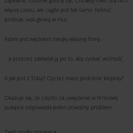
zapewnić rodzinie godny byt. Chciałby mieć dla nich
więcej czasu, ale ciągle jest tak samo. Ilekroć
próbuje, wali głową w mur.
Adam jest więźniem swojej własnej firmy...
…a przecież zakładał ją po to, aby zyskać wolność…
A jak jest z Tobą? Czy też masz podobne kłopoty?
Okazuje się, że często za uwięzienie w firmowej
pułapce odpowiada jeden poważny problem…
Twój podły oprawca