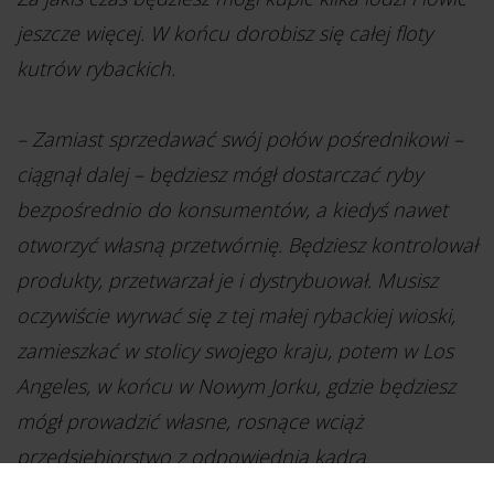
jeszcze więcej. W końcu dorobisz się całej floty
kutrów rybackich.
– Zamiast sprzedawać swój połów pośrednikowi –
ciągnął dalej – będziesz mógł dostarczać ryby
bezpośrednio do konsumentów, a kiedyś nawet
otworzyć własną przetwórnię. Będziesz kontrolował
produkty, przetwarzał je i dystrybuował. Musisz
oczywiście wyrwać się z tej małej rybackiej wioski,
zamieszkać w stolicy swojego kraju, potem w Los
Angeles, w końcu w Nowym Jorku, gdzie będziesz
mógł prowadzić własne, rosnące wciąż
przedsiębiorstwo z odpowiednią kadrą
zarządzającą.