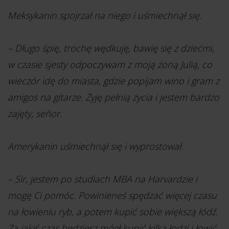
Meksykanin spojrzał na niego i uśmiechnął się.
– Długo śpię, trochę wędkuję, bawię się z dziećmi,
w czasie sjesty odpoczywam z moją żoną Julią, co
wieczór idę do miasta, gdzie popijam wino i gram z
amigos na gitarze. Żyję pełnią życia i jestem bardzo
zajęty, señor.
Amerykanin uśmiechnął się i wyprostował.
– Sir, jestem po studiach MBA na Harvardzie i
mogę Ci pomóc. Powinieneś spędzać więcej czasu
na łowieniu ryb, a potem kupić sobie większą łódź.
Za jakiś czas będziesz mógł kupić kilka łodzi i łowić