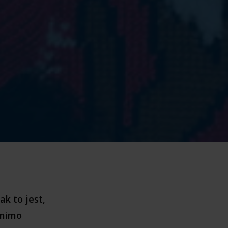
k to jest,
 mimo