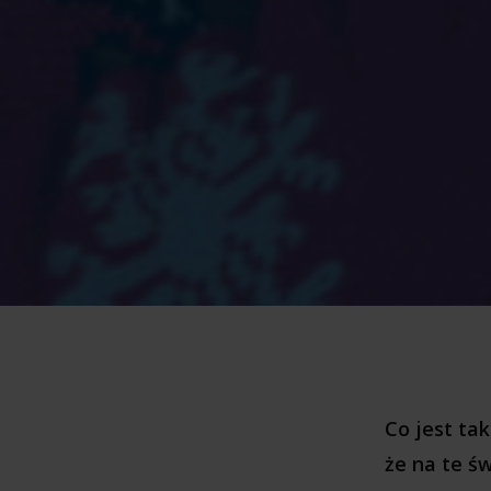
Co jest ta
że na te ś