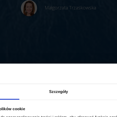
Małgorzata Trzaskowska
Szczegóły
 plików cookie
do spersonalizowania treści i reklam, aby oferować funkcje sp