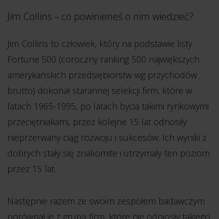
Jim Collins – co powinieneś o nim wiedzieć?
Jim Collins to człowiek, który na podstawie listy
Fortune 500 (coroczny ranking 500 największych
amerykańskich przedsiębiorstw wg przychodów
brutto) dokonał starannej selekcji firm, które w
latach 1965-1995, po latach bycia takimi rynkowymi
przeciętniakami, przez kolejne 15 lat odnosiły
nieprzerwany ciąg rozwoju i sukcesów. Ich wyniki z
dobrych stały się znakomite i utrzymały ten poziom
przez 15 lat.
Następnie razem ze swoim zespołem badawczym
porównał je z grupą firm, które nie odniosły takiego