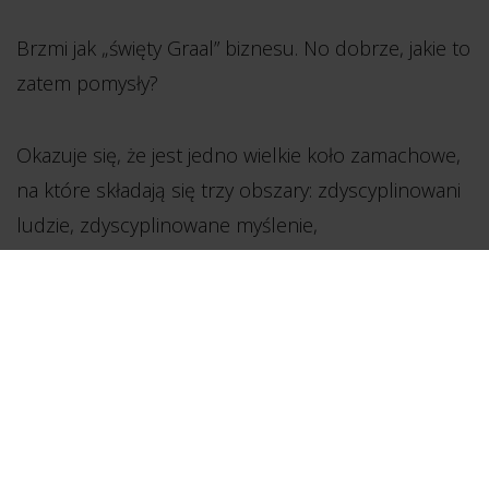
Brzmi jak „święty Graal” biznesu. No dobrze, jakie to
zatem pomysły?
Okazuje się, że jest jedno wielkie koło zamachowe,
na które składają się trzy obszary: zdyscyplinowani
ludzie, zdyscyplinowane myślenie,
zdyscyplinowane działanie (przy okazji – o
dyscyplinie piszemy też
tutaj
). Nie brzmi jak
ekscytująca przygoda, prawda? Raczej jak ciężka
harówa… Znowu ta dyscyplina…
Omawianie po kolei tych obszarów, na które
składają się kolejne elementy, to kopalnia wiedzy i