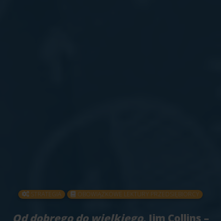
STRATEGIA
OBOWIĄZKOWE LEKTURY PRZEDSIĘBIORCY
Od dobrego do wielkiego
, Jim Collins –